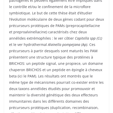
pathogènes et peuvent également être impliqués dans
le contrôle et/ou le confinement de la microflore
symbiotique. Le but de cette thèse était d’étudier
l’évolution moléculaire de deux gènes codant pour deux
précurseurs protéiques de PAMs (preprocapitellacine
et preproalvinellacine) caractérisés chez deux
annélides extrémophiles : le ver côtier
Capitella spp (Cc)
et le ver hydrothermal
Alvinella pompejana (Ap)
. Ces
précurseurs à partir desquels sont maturés les PAM
présentent une structure typique des protéines à
BRICHOS: un peptide signal, une propiece, un domaine
chaperon BRICHOS et un peptide en épingle à cheveux
beta (ici le PAM). Les résultats ont montrés que le
même type de mécanismes pourrait co-exister entre les
deux taxons annélides étudiés pour promouvoir et
maintenir la diversité génétique des deux effecteurs
immunitaires dans les différents domaines des
précurseurs protéiques (duplication, recombinaison,