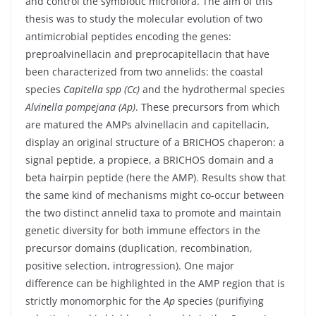
and control the symbiotic microflora. The aim of this
thesis was to study the molecular evolution of two
antimicrobial peptides encoding the genes:
preproalvinellacin and preprocapitellacin that have
been characterized from two annelids: the coastal
species
Capitella spp (Cc)
and the hydrothermal species
Alvinella pompejana (Ap)
. These precursors from which
are matured the AMPs alvinellacin and capitellacin,
display an original structure of a BRICHOS chaperon: a
signal peptide, a propiece, a BRICHOS domain and a
beta hairpin peptide (here the AMP). Results show that
the same kind of mechanisms might co-occur between
the two distinct annelid taxa to promote and maintain
genetic diversity for both immune effectors in the
precursor domains (duplication, recombination,
positive selection, introgression). One major
difference can be highlighted in the AMP region that is
strictly monomorphic for the
Ap
species (purifiying