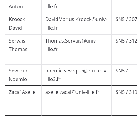
Anton
lille.fr
Kroeck
DavidMarius.Kroeck@univ-
SN5 / 30
David
lille.fr
Servais
Thomas.Servais@univ-
SN5 / 31
Thomas
lille.fr
Seveque
noemie.seveque@etu.univ-
SN5 /
Noemie
lille3.fr
Zacaï Axelle
axelle.zacai@univ-lille.fr
SN5 / 31