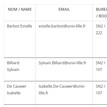
NOM / NAME
EMAIL
BURE
/ RO
Barbot Estelle
estelle.barbot@univ-lille.fr
SN2 /
222
Billiard
Sylvain.Billiard@univ-lille.fr
SN2 /
Sylvain
107
De Cauwer
Isabelle.De-Cauwer@univ-
SN2 /
Isabelle
lille.fr
107