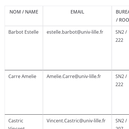
NOM / NAME
EMAIL
BURE
/ RO
Barbot Estelle
estelle.barbot@univ-lille.fr
SN2 /
222
Carre Amelie
Amelie.Carre@univ-lille.fr
SN2 /
222
Castric
Vincent.Castric@univ-lille.fr
SN2 /
Vincent
207