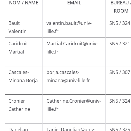
NOM / NAME
EMAIL
BUREAU 
ROOM
Bault
valentin.bault@univ-
SN5 / 324
Valentin
lille.fr
Caridroit
Martial.Caridroit@univ-
SN5 / 321
Martial
lille.fr
Cascales-
borja.cascales-
SN5 / 307
Minana Borja
minana@univ-lille.fr
Cronier
Catherine.Cronier@univ-
SN5 / 324
Catherine
lille.fr
Danelian
Taniel.Danelian@univ-
SN5 / 325