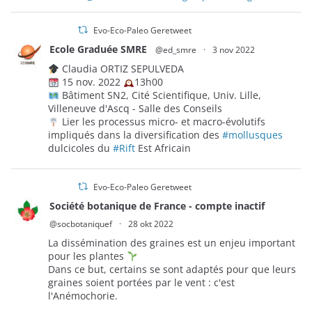
Evo-Eco-Paleo Geretweet
Ecole Graduée SMRE
@ed_smre
·
3 nov 2022
Claudia ORTIZ SEPULVEDA
15 nov. 2022
13h00
Bâtiment SN2, Cité Scientifique, Univ. Lille,
Villeneuve d'Ascq - Salle des Conseils
Lier les processus micro- et macro-évolutifs
impliqués dans la diversification des
#mollusques
dulcicoles du
#Rift
Est Africain
Evo-Eco-Paleo Geretweet
Société botanique de France - compte inactif
@socbotaniquef
·
28 okt 2022
La dissémination des graines est un enjeu important
pour les plantes
Dans ce but, certains se sont adaptés pour que leurs
graines soient portées par le vent : c'est
l'Anémochorie.